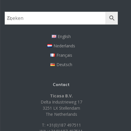
English
Nederlands
Français
Deutsch
Contact
Ticasa B.V.
Delta Industrieweg 17
3251 LX Stellendam
The Netherlands
T: +31(0)187 497511