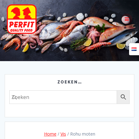
Skip
to
content
ZOEKEN…
Home
/
Vis
/ Rohu moten