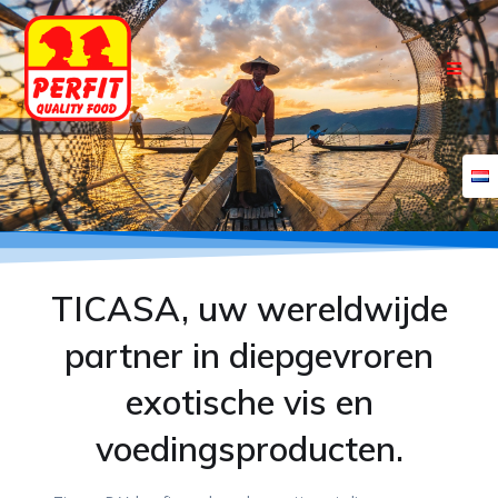
Skip
to
content
TICASA, uw wereldwijde
partner in diepgevroren
exotische vis en
voedingsproducten.