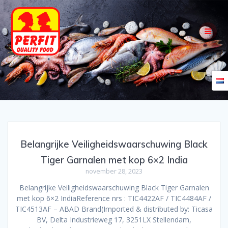
Skip
to
content
Belangrijke Veiligheidswaarschuwing Black
Tiger Garnalen met kop 6×2 India
november 28, 2023
Belangrijke Veiligheidswaarschuwing Black Tiger Garnalen
met kop 6×2 IndiaReference nrs : TIC4422AF / TIC4484AF /
TIC4513AF – ABAD Brand(Imported & distributed by: Ticasa
BV, Delta Industrieweg 17, 3251LX Stellendam,