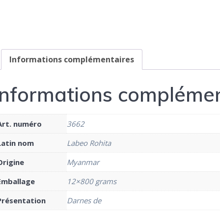
Informations complémentaires
Informations complémen
Art. numéro
3662
Latin nom
Labeo Rohita
Origine
Myanmar
Emballage
12×800 grams
Présentation
Darnes de