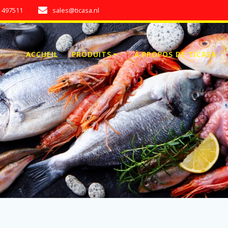
7 497511
sales@ticasa.nl
ACCUEIL
PRODUITS
À PROPOS DE TICASA