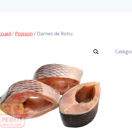
ccueil
/
Poisson
/ Darnes de Rohu
Catégor