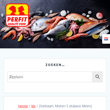
Skip
to
content
ZOEKEN…
Home
/
Vis
/ Zeebaars Moten S (Kalava Meen)