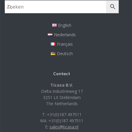
English
Nederlands
Français
Deutsch
Contact
Ticasa B.V.
Delta Industrieweg 17
3251 LX Stellendam
The Netherlands
T: +31(0)187 497511
WA :+31(0)187 497511
E:
sales@ticasa.nl