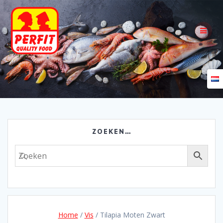
Skip
to
content
ZOEKEN…
Home
/
Vis
/ Tilapia Moten Zwart