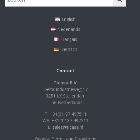
English
Nederlands
Français
Deutsch
Contact
Ticasa B.V.
Delta Industrieweg 17
3251 LX Stellendam
The Netherlands
T: +31(0)187 497511
WA :+31(0)187 497511
E:
sales@ticasa.nl
General Terms and Conditions