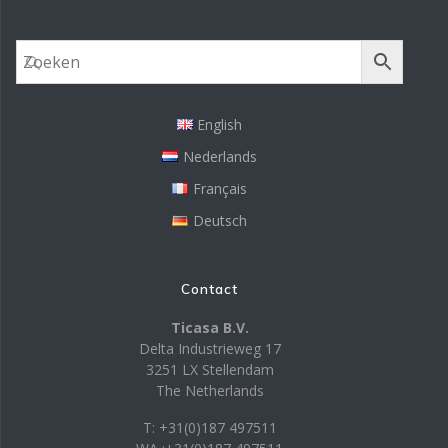
English
Nederlands
Français
Deutsch
Contact
Ticasa B.V.
Delta Industrieweg 17
3251 LX Stellendam
The Netherlands
T: +31(0)187 497511