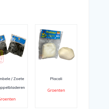
bele / Zoete
Placali
ppelbladeren
Groenten
Groenten