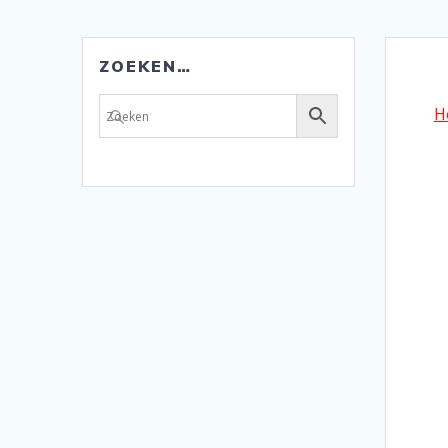
ZOEKEN…
H