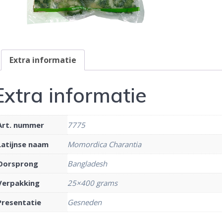
Extra informatie
Extra informatie
Art. nummer
7775
Latijnse naam
Momordica Charantia
Oorsprong
Bangladesh
Verpakking
25×400 grams
Presentatie
Gesneden