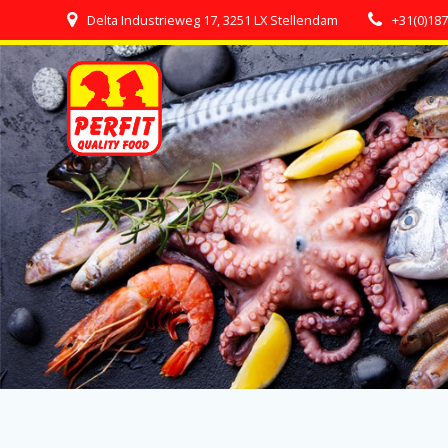
Skip
Delta Industrieweg 17, 3251 LX Stellendam
+31(0)18
to
content