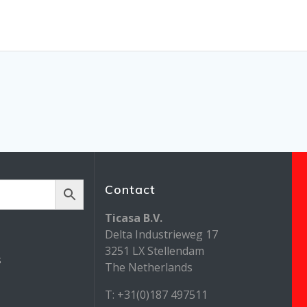
Contact
Ticasa B.V.
Delta Industrieweg 17
3251 LX Stellendam
s
The Netherlands
T: +31(0)187 497511