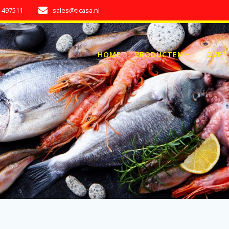
7 497511
sales@ticasa.nl
HOME
PRODUCTEN
OVER