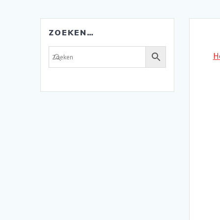
ZOEKEN…
H