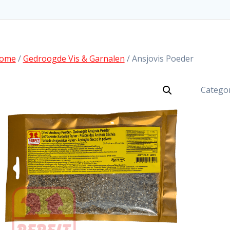
ome
/
Gedroogde Vis & Garnalen
/ Ansjovis Poeder
Categor