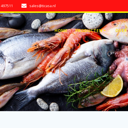
7 497511
sales@ticasa.nl
HOME
PRODUCTEN
OVER