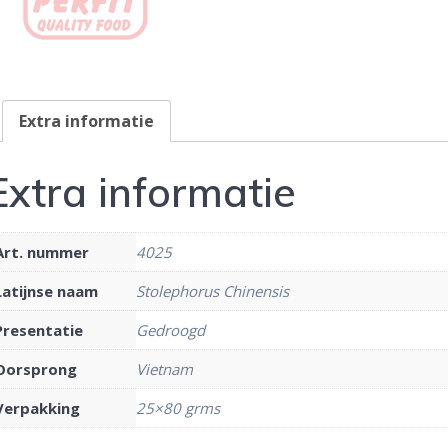
Extra informatie
Extra informatie
Art. nummer
4025
Latijnse naam
Stolephorus Chinensis
Presentatie
Gedroogd
Oorsprong
Vietnam
Verpakking
25×80 grms