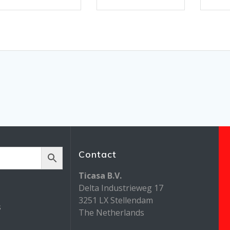
Contact
Ticasa B.V.
Delta Industrieweg 17
3251 LX Stellendam
s
The Netherlands