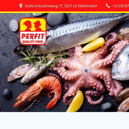
Skip
Delta Industrieweg 17, 3251 LX Stellendam
+31(0)18
to
content