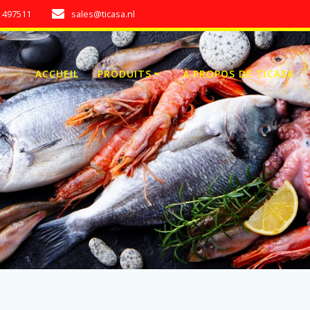
7 497511
sales@ticasa.nl
ACCUEIL
PRODUITS
À PROPOS DE TICASA