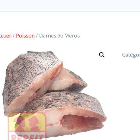
ccueil
/
Poisson
/ Darnes de Mérou
Catégor