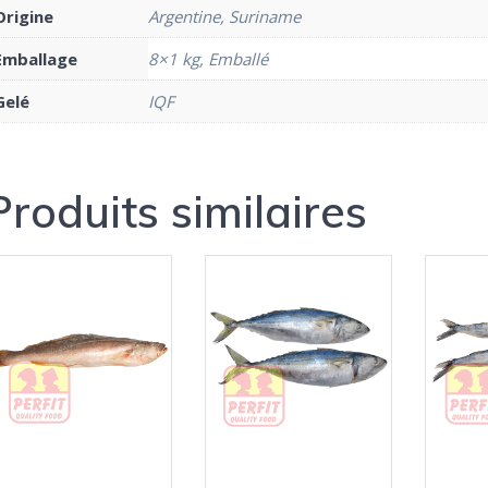
Origine
Argentine, Suriname
Emballage
8×1 kg, Emballé
Gelé
IQF
Produits similaires