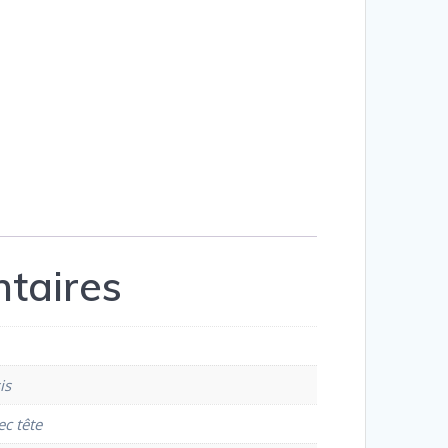
taires
is
ec tête