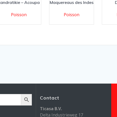
andratikie – Acoupa
Maquereaus des Indes
Poisson
Poisson
Contact
Ticasa B.V.
Delta Industrieweg 17