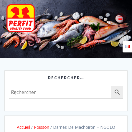
Skip
to
content
RECHERCHER…
Accueil
/
Poisson
/ Darnes De Machoiron – NGOLO