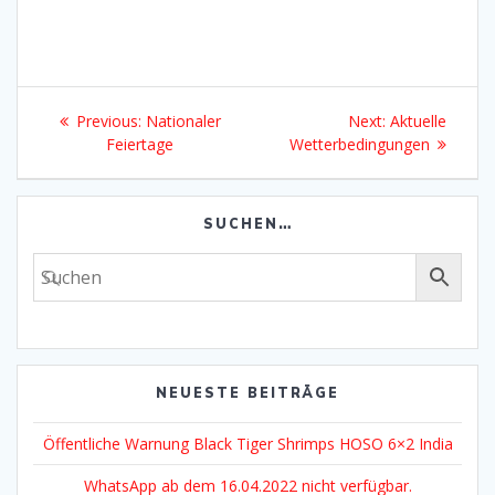
Beitragsnavigation
Previous
Next
Previous:
Nationaler
Next:
Aktuelle
post:
post:
Feiertage
Wetterbedingungen
SUCHEN…
NEUESTE BEITRÄGE
Öffentliche Warnung Black Tiger Shrimps HOSO 6×2 India
WhatsApp ab dem 16.04.2022 nicht verfügbar.