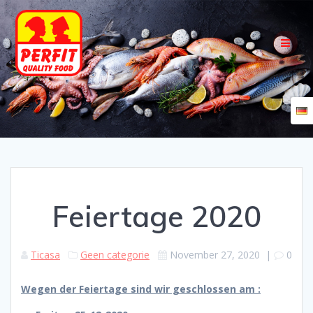
Skip
to
content
Feiertage 2020
Ticasa
Geen categorie
November 27, 2020
|
0
Wegen der Feiertage sind wir geschlossen am :