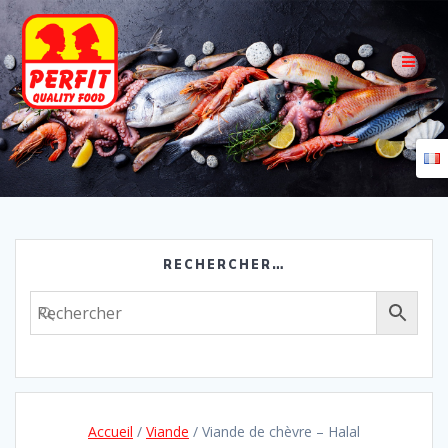
Skip
to
content
RECHERCHER…
Accueil
/
Viande
/ Viande de chèvre – Halal