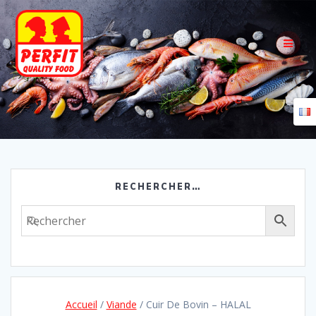
Skip
to
content
RECHERCHER…
Accueil
/
Viande
/ Cuir De Bovin – HALAL