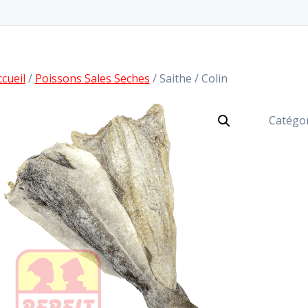
ccueil
/
Poissons Sales Seches
/ Saithe / Colin
Catégor