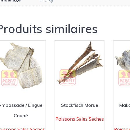
Produits similaires
Ambassade / Lingue,
Stockfisch Morue
Maka
Coupé
Poissons Sales Seches
oissons Sales Seches
Poisso