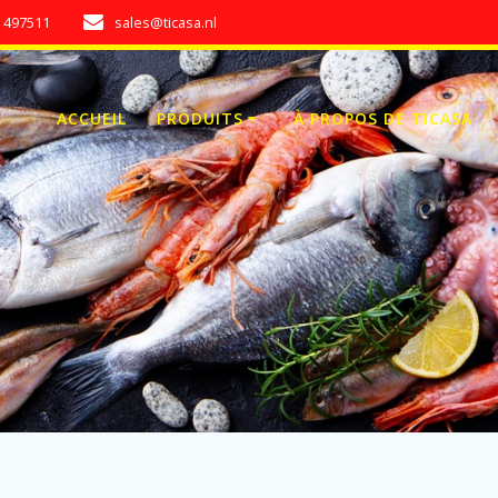
7 497511
sales@ticasa.nl
ACCUEIL
PRODUITS
À PROPOS DE TICASA