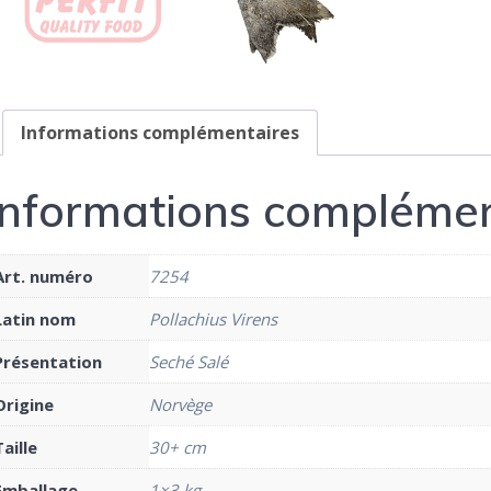
Informations complémentaires
Informations complémen
Art. numéro
7254
Latin nom
Pollachius Virens
Présentation
Seché Salé
Origine
Norvège
Taille
30+ cm
Emballage
1×3 kg