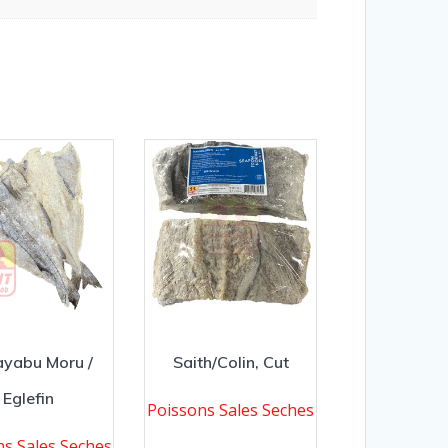
yabu Moru /
Saith/Colin, Cut
Eglefin
Poissons Sales Seches
ns Sales Seches